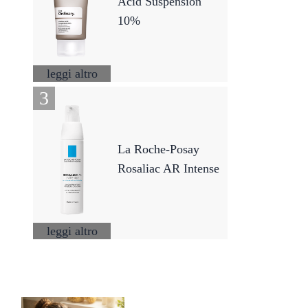
Acid Suspension
10%
leggi altro
La Roche-Posay
Rosaliac AR Intense
leggi altro