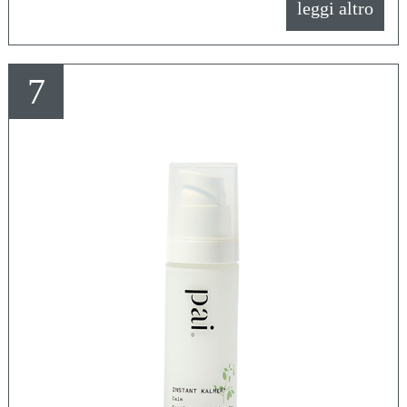
leggi altro
7