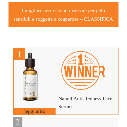
I migliori sieri viso anti-rossore per pelli
sensibili e soggette a couperose –
CLASSIFICA
Nanoil Anti-Redness Face
Serum
leggi altro