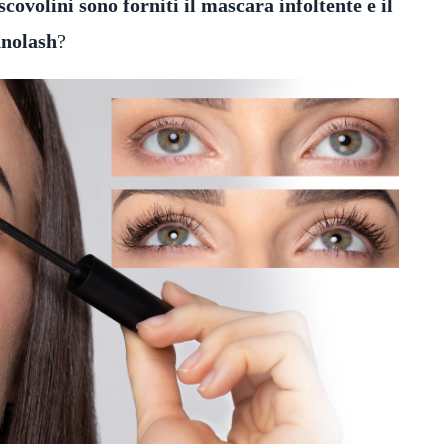
covolini sono forniti il mascara infoltente e il
anolash
?