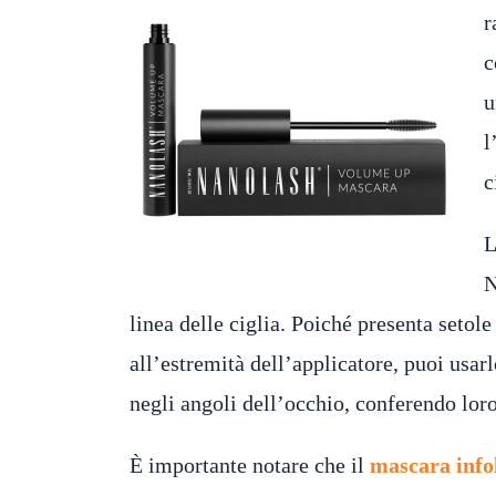
r
c
l
c
L
N
linea delle ciglia. Poiché presenta setol
all’estremità dell’applicatore, puoi usarl
negli angoli dell’occhio, conferendo loro
È importante notare che il
mascara info