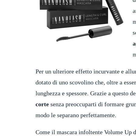
a
m
s
a
m
Per un ulteriore effetto incurvante e all
dotato di uno scovolino che, oltre a esse
lunghezza e spessore. Grazie a questo d
corte
senza preoccuparti di formare grum
modo le separano perfettamente.
Come il mascara infoltente Volume Up di