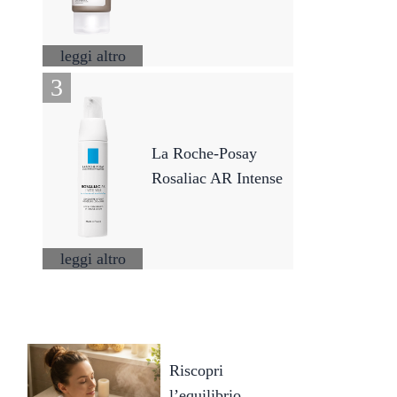
leggi altro
La Roche-Posay
Rosaliac AR Intense
leggi altro
Riscopri
l’equilibrio