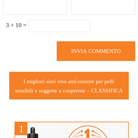
3 + 10 =
I migliori sieri viso anti-rossore per pelli
sensibili e soggette a couperose –
CLASSIFICA