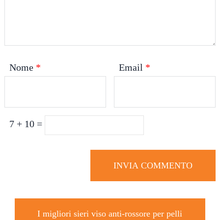
Nome
*
Email
*
7 + 10 =
I migliori sieri viso anti-rossore per pelli