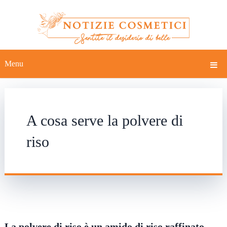
Menu
A cosa serve la polvere di
riso
La polvere di riso è un amido di riso raffinato