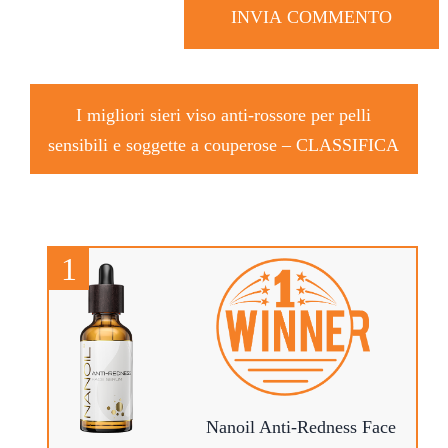
I migliori sieri viso anti-rossore per pelli
sensibili e soggette a couperose –
CLASSIFICA
Nanoil Anti-Redness Face